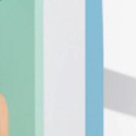
Arkhé cosmetics
Selecciona tu país e idioma
Select your country and language
PAÍS/COUNTRY
IDIOMA/LANGUAGE
continuar
continuar
continuar
continuar
continuar