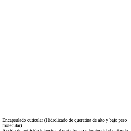
Encapsulado cuticular (Hidrolizado de queratina de alto y bajo peso
molecular)
Acción de nutrición intensiva. Aporta fuerza y luminosidad evitando