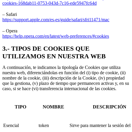
cookies-168dab11-0753-043d-7c16-ede5947fc64d
– Safari
https://support.apple.com/es-es/guide/safari/sfri11471/mac
– Opera
https://help.opera.com/en/latest/web-preferences/#cookies
3.- TIPOS DE COOKIES QUE
UTILIZAMOS EN NUESTRA WEB
A continuación, te indicamos la tipología de Cookies que utiliza
nuestra web, diferenciándolas en función del (i) tipo de cookie, (ii)
nombre de la cookie, (iii) descripción de la Cookie, (iv) propiedad
que la gestiona, (v) plazo de tiempo que permanecen activas y, en su
caso, si se hace (vi) transferencia internacional de las cookies.
TIPO
NOMBRE
DESCRIPCIÓN
Esencial
token
Sirve para mantener la sesión del