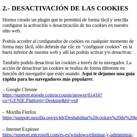
2.- DESACTIVACIÓN DE LAS COOKIES
Hemos creado un plugin que te permitirá de forma fácil y sencilla
configurar la activación o desactivación de tus cookies en nuestro
sitio web.
Podrás acceder al configurador de cookies en cualquier momento de
forma muy fácil, sólo deberás dar clic en “configurar cookies” en la
barra inferior de nuestra web y allí las podrás activar y/o desactivar.
También podrás desactivar las cookies a través de tu navegador. La
acción de desactivar las cookies se realiza de forma diferente en
función del navegador que estés usando.
Aquí te dejamos una guía
rápida para los navegadores más populares
.
– Google Chrome
https://support.google.com/accounts/answer/61416?
co=GENIE.Platform=Desktop&hl=es#
– Mozilla Firefox
https://support.mozilla.org/es/kb/Deshabilitar%20cookies%20de%20te
– Internet Explorer
https://support.microsoft.com/es-es/windows/eliminar-y-administrar-