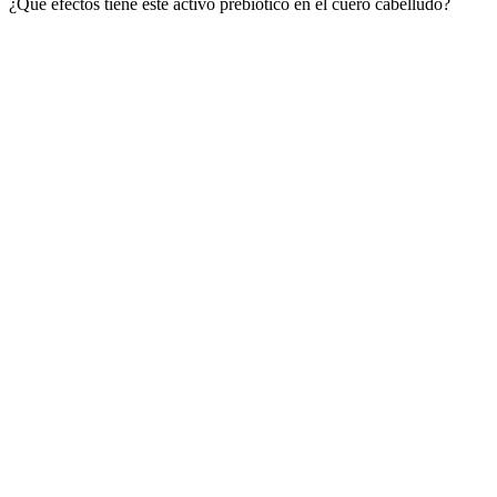
¿Qué efectos tiene este activo prebiótico en el cuero cabelludo?