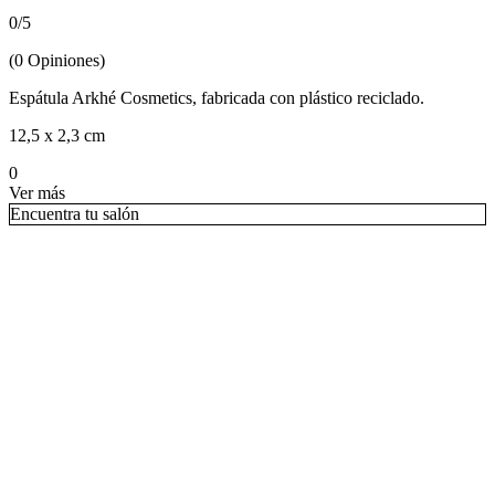
0
/
5
(
0
Opiniones
)
Espátula Arkhé Cosmetics, fabricada con plástico reciclado.
12,5 x 2,3 cm
0
Ver más
Encuentra tu salón