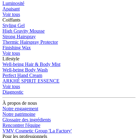
Luminosité
Apaisant
Voir tous
Coiffants
Styling Gel
High Gravity Mousse
Strong Hairspray
Thermic Hairspray Protector
Finishing Wax
Voir tous
Lifestyle
Well-being Hair & Body Mist
Well-being Body Wash
Perfect Hand Cream
ARKHÉ SPIRIT ESSENCE
Voir tous
Diagnostic
À propos de nous
Notre engagement
Notre patrimoine
Glossaire des ingrédients
Rencontrer l'équipe
VMV Cosmetic Group 'La Factory'
Pour les professionnels