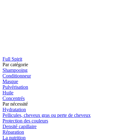
Full Spirit
Par catégorie
Shampooing
Conditionneur
Masque
Pulvérisation
Huile
Concentrés
Par nécessité
Hydratation
Pellicules, cheveux gras ou perte de cheveux
Protection des couleurs
Densité capillaire
Réparation
La nutrition