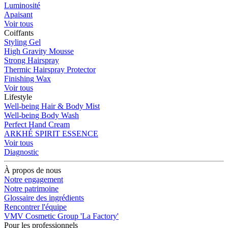
Luminosité
Apaisant
Voir tous
Coiffants
Styling Gel
High Gravity Mousse
Strong Hairspray
Thermic Hairspray Protector
Finishing Wax
Voir tous
Lifestyle
Well-being Hair & Body Mist
Well-being Body Wash
Perfect Hand Cream
ARKHÉ SPIRIT ESSENCE
Voir tous
Diagnostic
À propos de nous
Notre engagement
Notre patrimoine
Glossaire des ingrédients
Rencontrer l'équipe
VMV Cosmetic Group 'La Factory'
Pour les professionnels