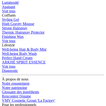
Luminosité
Apaisant
Voir tous
Coiffants
Styling Gel
High Gravity Mousse
Strong Hairspray
Thermic Hairspray Protector
Finishing Wax
Voir tous
Lifestyle
Well-being Hair & Body Mist
Well-being Body Wash
Perfect Hand Cream
ARKHÉ SPIRIT ESSENCE
Voir tous
Diagnostic
À propos de nous
Notre engagement
Notre patrimoine
Glossaire des ingrédients
Rencontrer l'équipe
VMV Cosmetic Group 'La Factory'
Pour les professionnels