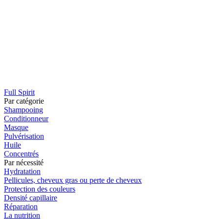
Full Spirit
Par catégorie
Shampooing
Conditionneur
Masque
Pulvérisation
Huile
Concentrés
Par nécessité
Hydratation
Pellicules, cheveux gras ou perte de cheveux
Protection des couleurs
Densité capillaire
Réparation
La nutrition