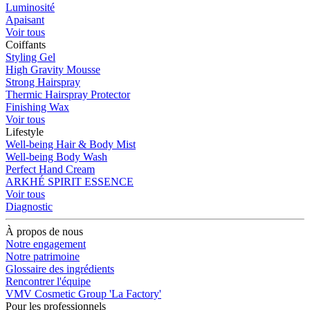
Luminosité
Apaisant
Voir tous
Coiffants
Styling Gel
High Gravity Mousse
Strong Hairspray
Thermic Hairspray Protector
Finishing Wax
Voir tous
Lifestyle
Well-being Hair & Body Mist
Well-being Body Wash
Perfect Hand Cream
ARKHÉ SPIRIT ESSENCE
Voir tous
Diagnostic
À propos de nous
Notre engagement
Notre patrimoine
Glossaire des ingrédients
Rencontrer l'équipe
VMV Cosmetic Group 'La Factory'
Pour les professionnels