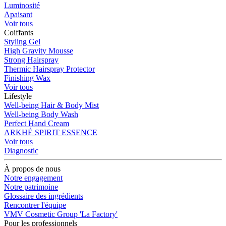
Luminosité
Apaisant
Voir tous
Coiffants
Styling Gel
High Gravity Mousse
Strong Hairspray
Thermic Hairspray Protector
Finishing Wax
Voir tous
Lifestyle
Well-being Hair & Body Mist
Well-being Body Wash
Perfect Hand Cream
ARKHÉ SPIRIT ESSENCE
Voir tous
Diagnostic
À propos de nous
Notre engagement
Notre patrimoine
Glossaire des ingrédients
Rencontrer l'équipe
VMV Cosmetic Group 'La Factory'
Pour les professionnels