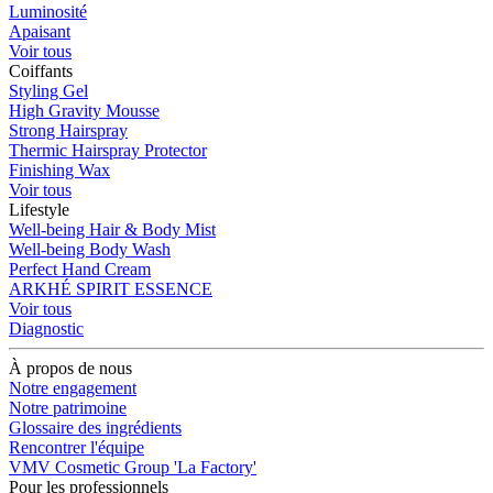
Luminosité
Apaisant
Voir tous
Coiffants
Styling Gel
High Gravity Mousse
Strong Hairspray
Thermic Hairspray Protector
Finishing Wax
Voir tous
Lifestyle
Well-being Hair & Body Mist
Well-being Body Wash
Perfect Hand Cream
ARKHÉ SPIRIT ESSENCE
Voir tous
Diagnostic
À propos de nous
Notre engagement
Notre patrimoine
Glossaire des ingrédients
Rencontrer l'équipe
VMV Cosmetic Group 'La Factory'
Pour les professionnels