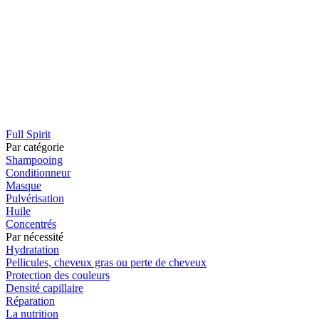
Full Spirit
Par catégorie
Shampooing
Conditionneur
Masque
Pulvérisation
Huile
Concentrés
Par nécessité
Hydratation
Pellicules, cheveux gras ou perte de cheveux
Protection des couleurs
Densité capillaire
Réparation
La nutrition