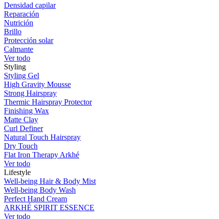
Densidad capilar
Reparación
Nutrición
Brillo
Protección solar
Calmante
Ver todo
Styling
Styling Gel
High Gravity Mousse
Strong Hairspray
Thermic Hairspray Protector
Finishing Wax
Matte Clay
Curl Definer
Natural Touch Hairspray
Dry Touch
Flat Iron Therapy Arkhé
Ver todo
Lifestyle
Well-being Hair & Body Mist
Well-being Body Wash
Perfect Hand Cream
ARKHÉ SPIRIT ESSENCE
Ver todo