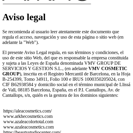
Aviso legal
Se recomienda al usuario leer atentamente este documento que
regula el acceso, navegación y uso de esta página o sitio web (en
adelante la "Web").
El presente Aviso Legal regula, en sus términos y condiciones, el
uso de este sitio Web, del que es responsable la empresa constituida
y sujeta a las Leyes de España denominada VMV GROUP DE
SERVICIOS Y GESTION S.L., (en adelante
VMV COSMETIC
GROUP
), inscrita en el Registro Mercantil de Barcelona, en la Hoja
B-254399, Tomo 34911, Folio 100 e IRUS 1000350205024, con
CIF B62938584 y domicilio social en el término municipal de Llissá
de Vall, 08185 Barcelona, España, en el P.I. Cantallops, Av. de
Cantallops, s/n, quién es la gestora de los dominios siguientes:
https://aleacosmetics.com/
www.arkhecosmetics.com
www.azaleacolortotal.com
www.azaleacosmetics.com
https://beautystudiocenter.com/