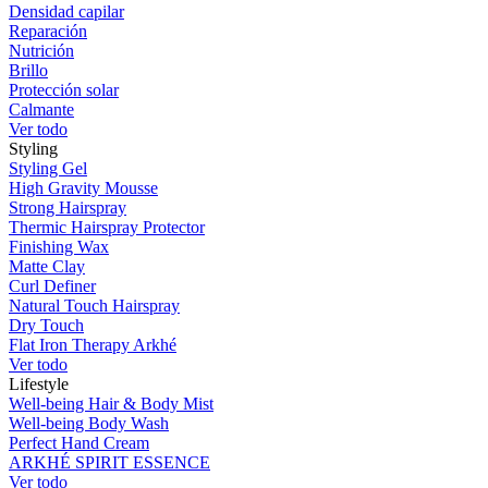
Densidad capilar
Reparación
Nutrición
Brillo
Protección solar
Calmante
Ver todo
Styling
Styling Gel
High Gravity Mousse
Strong Hairspray
Thermic Hairspray Protector
Finishing Wax
Matte Clay
Curl Definer
Natural Touch Hairspray
Dry Touch
Flat Iron Therapy Arkhé
Ver todo
Lifestyle
Well-being Hair & Body Mist
Well-being Body Wash
Perfect Hand Cream
ARKHÉ SPIRIT ESSENCE
Ver todo