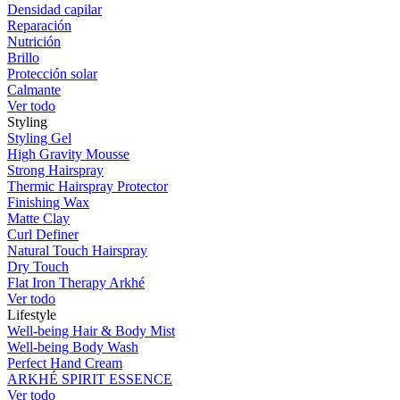
Densidad capilar
Reparación
Nutrición
Brillo
Protección solar
Calmante
Ver todo
Styling
Styling Gel
High Gravity Mousse
Strong Hairspray
Thermic Hairspray Protector
Finishing Wax
Matte Clay
Curl Definer
Natural Touch Hairspray
Dry Touch
Flat Iron Therapy Arkhé
Ver todo
Lifestyle
Well-being Hair & Body Mist
Well-being Body Wash
Perfect Hand Cream
ARKHÉ SPIRIT ESSENCE
Ver todo