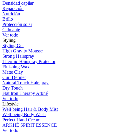
Densidad capilar
Reparación
Nutrición
Brillo
Protección solar
Calmante
Ver todo
Styling
Styling Gel
High Gravity Mousse
Strong Hairspray
Thermic Hairspray Protector
Finishing Wax
Matte Clay
Curl Definer
Natural Touch Hairspray
Dry Touch
Flat Iron Therapy Arkhé
Ver todo
Lifestyle
Well-being Hair & Body Mist
Well-being Body Wash
Perfect Hand Cream
ARKHÉ SPIRIT ESSENCE
Ver todo