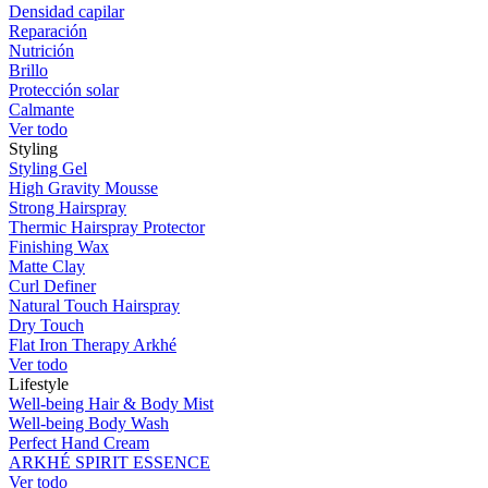
Densidad capilar
Reparación
Nutrición
Brillo
Protección solar
Calmante
Ver todo
Styling
Styling Gel
High Gravity Mousse
Strong Hairspray
Thermic Hairspray Protector
Finishing Wax
Matte Clay
Curl Definer
Natural Touch Hairspray
Dry Touch
Flat Iron Therapy Arkhé
Ver todo
Lifestyle
Well-being Hair & Body Mist
Well-being Body Wash
Perfect Hand Cream
ARKHÉ SPIRIT ESSENCE
Ver todo