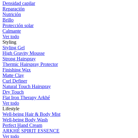
Densidad capilar
Reparación
Nutrición
Brillo
Protección solar
Calmante
Ver todo
Styling
Styling Gel
High Gravity Mousse
Strong Hairspray
Thermic Hairspray Protector
Finishing Wax
Matte Clay
Curl Definer
Natural Touch Hairspray
Dry Touch
Flat Iron Therapy Arkhé
Ver todo
Lifestyle
Well-being Hair & Body Mist
Well-being Body Wash
Perfect Hand Cream
ARKHÉ SPIRIT ESSENCE
Ver todo