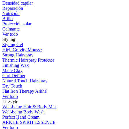
Densidad capilar
Reparación
Nutrición
Brillo
Protección solar
Calmante
Ver todo
Styling
Styling Gel
High Gravity Mousse
Strong Hairspray
Thermic Hairspray Protector
Finishing Wax
Matte Clay
Curl Definer
Natural Touch Hairspray
Dry Touch
Flat Iron Therapy Arkhé
Ver todo
Lifestyle
Well-being Hair & Body Mist
Well-being Body Wash
Perfect Hand Cream
ARKHÉ SPIRIT ESSENCE
Ver todo