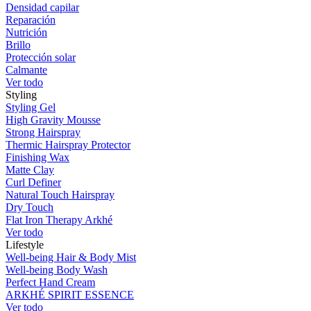
Densidad capilar
Reparación
Nutrición
Brillo
Protección solar
Calmante
Ver todo
Styling
Styling Gel
High Gravity Mousse
Strong Hairspray
Thermic Hairspray Protector
Finishing Wax
Matte Clay
Curl Definer
Natural Touch Hairspray
Dry Touch
Flat Iron Therapy Arkhé
Ver todo
Lifestyle
Well-being Hair & Body Mist
Well-being Body Wash
Perfect Hand Cream
ARKHÉ SPIRIT ESSENCE
Ver todo