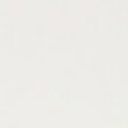
Arkhé Cosmetics - Marca premium de peluquería
BIENVENIDO A UNA NUEVA ERA DEL HAIR CARE
Hair Color
Color Pure
Pure Developer
Pure Blond
Tratamientos
Por gama