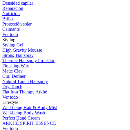
Densidad capilar
Reparación
Nutrición
Brillo
Protección solar
Calmante
Ver todo
Styling
Styling Gel
High Gravity Mousse
Strong Hairspray
Thermic Hairspray Protector
Finishing Wax
Matte Clay
Curl Definer
Natural Touch Hairspray
Dry Touch
Flat Iron Therapy Arkhé
Ver todo
Lifestyle
Well-being Hair & Body Mist
Well-being Body Wash
Perfect Hand Cream
ARKHÉ SPIRIT ESSENCE
Ver todo