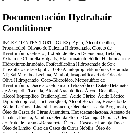
Documentación Hydrahair
Conditioner
INGREDIENTES (PORTUGUÊS): Água, Álcool Cetílico,
Propanodiol, Olivato de Etilexila Hidrogenado, Cloreto de
Beentrimônio, Glicerol, Extrato de Stevia Rebaudiana, Betaína,
Extrato de Chlorella Vulgaris, Hialuronato de Sódio, Hialuronato de
Hidroxipropiltrimônio, Fosfatidilcolina Hidrogenada de Soja,
Etossulfato de Isoalquil-C10-40 Amidopropiletildimônio, Ceramida
NP, Sal Marinho, Lecitina, Manitol, Insaponificáveis de Óleo de
Oliva Hidrogenado, Coco-Glicosídeo, Metossulfato de
Beentrimônio, Diacetato Glutamato Tetrassódico, Esilato Betainato
de Araquidila/Beenila, Álcool Araquidílico, Álcool Beenílico,
Álcool Isopropílico, Butilenoglicol, Ácido Cítrico, Ácido Láctico,
Dipropilenoglicol, Trietilenoglicol, Álcool Benzílico, Benzoato de
Sódio, Perfume, Linalol, Limoneno, Óleo da Casca da Bergamota,
Óleo da Casca de Citrus Aurantium, Hexadecanolactona, Acetato de
Linalila, Pineno, Vanilina, Óleo da Flor de Cananga Odorata, Óleo
do Fruto de Laranja-Bergamota, Óleo da Casca de Laranja Doce,
Óleo de Limão, Óleo de Casca de Citrus Nobilis, Óleo do