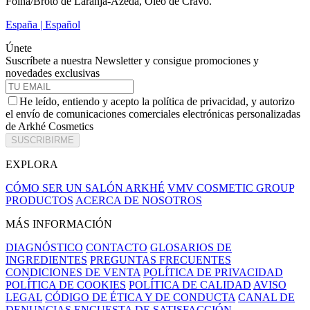
Folha/Broto de Laranja-Azeda, Óleo de Cravo.
España | Español
Únete
Suscríbete a nuestra Newsletter y consigue promociones y
novedades exclusivas
He leído, entiendo y acepto la política de privacidad, y autorizo
el envío de comunicaciones comerciales electrónicas personalizadas
de Arkhé Cosmetics
SUSCRIBIRME
EXPLORA
CÓMO SER UN SALÓN ARKHÉ
VMV COSMETIC GROUP
PRODUCTOS
ACERCA DE NOSOTROS
MÁS INFORMACIÓN
DIAGNÓSTICO
CONTACTO
GLOSARIOS DE
INGREDIENTES
PREGUNTAS FRECUENTES
CONDICIONES DE VENTA
POLÍTICA DE PRIVACIDAD
POLÍTICA DE COOKIES
POLÍTICA DE CALIDAD
AVISO
LEGAL
CÓDIGO DE ÉTICA Y DE CONDUCTA
CANAL DE
DENUNCIAS
ENCUESTA DE SATISFACCIÓN