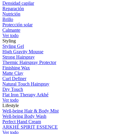
Densidad capilar
Reparación
Nutrición
Brillo
Protección solar
Calmante
Ver todo
Styling
Styling Gel
High Gravity Mousse
Strong Hairspray
Thermic Hairspray Protector
Finishing Wax
Matte Clay
Curl Definer
Natural Touch Hairspray
Dry Touch
Flat Iron Therapy Arkhé
Ver todo
Lifestyle
Well-being Hair & Body Mist
Well-being Body Wash
Perfect Hand Cream
ARKHÉ SPIRIT ESSENCE
Ver todo