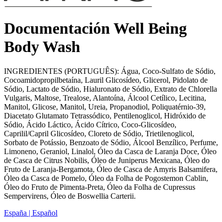
Documentación Well Being
Body Wash
INGREDIENTES (PORTUGUÊS): Água, Coco-Sulfato de Sódio,
Cocoamidopropilbetaína, Lauril Glicosídeo, Glicerol, Pidolato de
Sódio, Lactato de Sódio, Hialuronato de Sódio, Extrato de Chlorella
Vulgaris, Maltose, Trealose, Alantoína, Álcool Cetílico, Lecitina,
Manitol, Glicose, Manitol, Ureia, Propanodiol, Poliquatérnio-39,
Diacetato Glutamato Tetrassódico, Pentilenoglicol, Hidróxido de
Sódio, Ácido Láctico, Ácido Cítrico, Coco-Glicosídeo,
Caprilil/Capril Glicosídeo, Cloreto de Sódio, Trietilenoglicol,
Sorbato de Potássio, Benzoato de Sódio, Álcool Benzílico, Perfume,
Limoneno, Geraniol, Linalol, Óleo da Casca de Laranja Doce, Óleo
de Casca de Citrus Nobilis, Óleo de Juniperus Mexicana, Óleo do
Fruto de Laranja-Bergamota, Óleo de Casca de Amyris Balsamifera,
Óleo da Casca de Pomelo, Óleo da Folha de Pogostemon Cablin,
Óleo do Fruto de Pimenta-Preta, Óleo da Folha de Cupressus
Sempervirens, Óleo de Boswellia Carterii.
España | Español