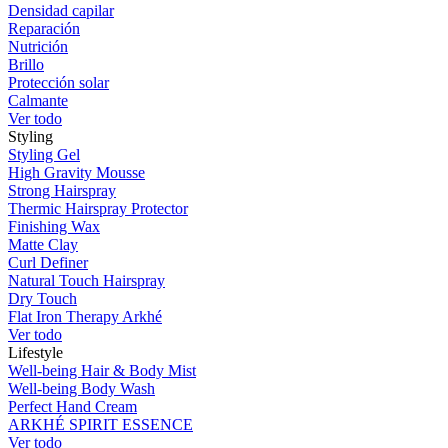
Densidad capilar
Reparación
Nutrición
Brillo
Protección solar
Calmante
Ver todo
Styling
Styling Gel
High Gravity Mousse
Strong Hairspray
Thermic Hairspray Protector
Finishing Wax
Matte Clay
Curl Definer
Natural Touch Hairspray
Dry Touch
Flat Iron Therapy Arkhé
Ver todo
Lifestyle
Well-being Hair & Body Mist
Well-being Body Wash
Perfect Hand Cream
ARKHÉ SPIRIT ESSENCE
Ver todo