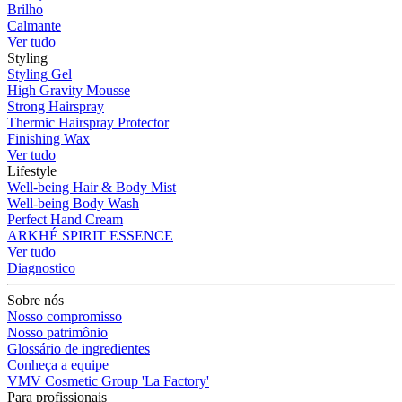
Brilho
Calmante
Ver tudo
Styling
Styling Gel
High Gravity Mousse
Strong Hairspray
Thermic Hairspray Protector
Finishing Wax
Ver tudo
Lifestyle
Well-being Hair & Body Mist
Well-being Body Wash
Perfect Hand Cream
ARKHÉ SPIRIT ESSENCE
Ver tudo
Diagnostico
Sobre nós
Nosso compromisso
Nosso patrimônio
Glossário de ingredientes
Conheça a equipe
VMV Cosmetic Group 'La Factory'
Para profissionais