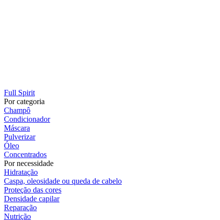
Full Spirit
Por categoria
Champô
Condicionador
Máscara
Pulverizar
Óleo
Concentrados
Por necessidade
Hidratação
Caspa, oleosidade ou queda de cabelo
Proteção das cores
Densidade capilar
Reparação
Nutrição