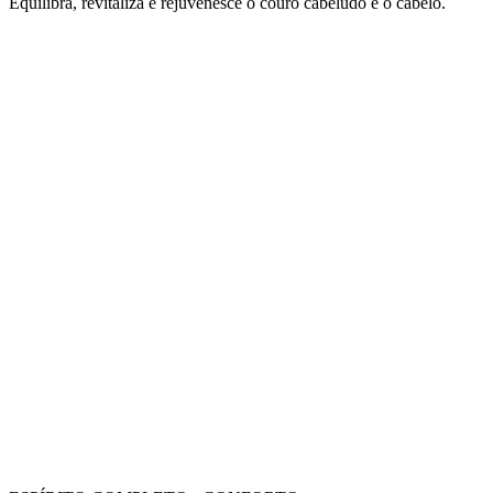
Equilibra, revitaliza e rejuvenesce o couro cabeludo e o cabelo.