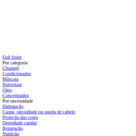
Full Spirit
Por categoria
Champô
Condicionador
Máscara
Pulverizar
Óleo
Concentrados
Por necessidade
Hidratação
Caspa, oleosidade ou queda de cabelo
Proteção das cores
Densidade capilar
Reparação
Nutrição