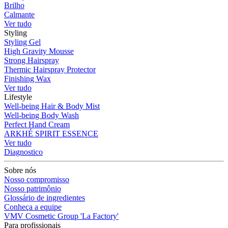
Brilho
Calmante
Ver tudo
Styling
Styling Gel
High Gravity Mousse
Strong Hairspray
Thermic Hairspray Protector
Finishing Wax
Ver tudo
Lifestyle
Well-being Hair & Body Mist
Well-being Body Wash
Perfect Hand Cream
ARKHÉ SPIRIT ESSENCE
Ver tudo
Diagnostico
Sobre nós
Nosso compromisso
Nosso patrimônio
Glossário de ingredientes
Conheça a equipe
VMV Cosmetic Group 'La Factory'
Para profissionais