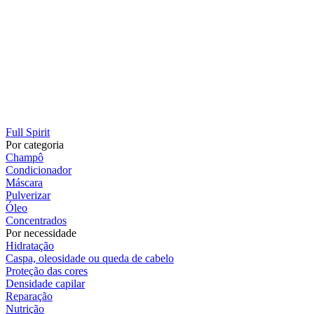
Full Spirit
Por categoria
Champô
Condicionador
Máscara
Pulverizar
Óleo
Concentrados
Por necessidade
Hidratação
Caspa, oleosidade ou queda de cabelo
Proteção das cores
Densidade capilar
Reparação
Nutrição