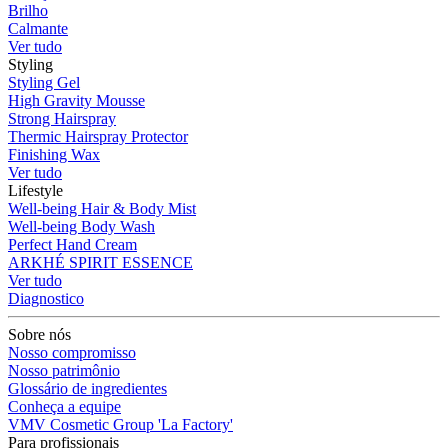
Brilho
Calmante
Ver tudo
Styling
Styling Gel
High Gravity Mousse
Strong Hairspray
Thermic Hairspray Protector
Finishing Wax
Ver tudo
Lifestyle
Well-being Hair & Body Mist
Well-being Body Wash
Perfect Hand Cream
ARKHÉ SPIRIT ESSENCE
Ver tudo
Diagnostico
Sobre nós
Nosso compromisso
Nosso patrimônio
Glossário de ingredientes
Conheça a equipe
VMV Cosmetic Group 'La Factory'
Para profissionais