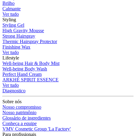
Brilho
Calmante
Ver tudo
Styling
Styling Gel
High Gravity Mousse
Strong Hairspray
Thermic Hairspray Protector
Finishing Wax
Ver tudo
Lifestyle
Well-being Hair & Body Mist
Well-being Body Wash
Perfect Hand Cream
ARKHÉ SPIRIT ESSENCE
Ver tudo
Diagnostico
Sobre nós
Nosso compromisso
Nosso patrimônio
Glossário de ingredientes
Conheça a equipe
VMV Cosmetic Group 'La Factory'
Para profissionais