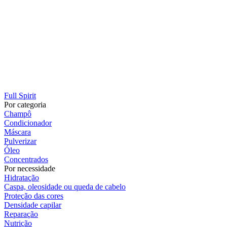
Full Spirit
Por categoria
Champô
Condicionador
Máscara
Pulverizar
Óleo
Concentrados
Por necessidade
Hidratação
Caspa, oleosidade ou queda de cabelo
Proteção das cores
Densidade capilar
Reparação
Nutrição