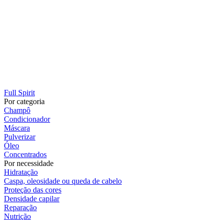
Full Spirit
Por categoria
Champô
Condicionador
Máscara
Pulverizar
Óleo
Concentrados
Por necessidade
Hidratação
Caspa, oleosidade ou queda de cabelo
Proteção das cores
Densidade capilar
Reparação
Nutrição