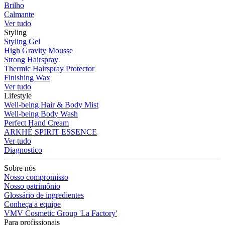
Brilho
Calmante
Ver tudo
Styling
Styling Gel
High Gravity Mousse
Strong Hairspray
Thermic Hairspray Protector
Finishing Wax
Ver tudo
Lifestyle
Well-being Hair & Body Mist
Well-being Body Wash
Perfect Hand Cream
ARKHÉ SPIRIT ESSENCE
Ver tudo
Diagnostico
Sobre nós
Nosso compromisso
Nosso patrimônio
Glossário de ingredientes
Conheça a equipe
VMV Cosmetic Group 'La Factory'
Para profissionais