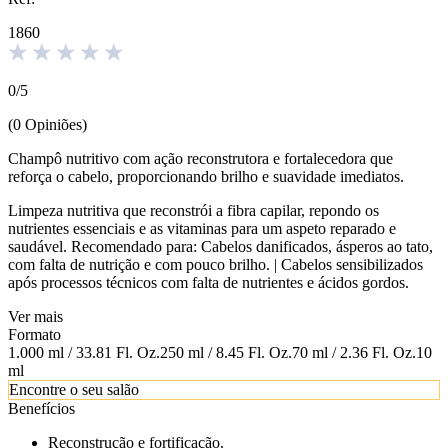
1860
0
/
5
(
0
Opiniões
)
Champô nutritivo com ação reconstrutora e fortalecedora que
reforça o cabelo, proporcionando brilho e suavidade imediatos.
Limpeza nutritiva que reconstrói a fibra capilar, repondo os
nutrientes essenciais e as vitaminas para um aspeto reparado e
saudável. Recomendado para: Cabelos danificados, ásperos ao tato,
com falta de nutrição e com pouco brilho. | Cabelos sensibilizados
após processos técnicos com falta de nutrientes e ácidos gordos.
Ver mais
Formato
1.000 ml / 33.81 Fl. Oz.
250 ml / 8.45 Fl. Oz.
70 ml / 2.36 Fl. Oz.
10
ml
Encontre o seu salão
Benefícios
Reconstrução e fortificação.