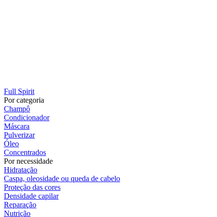
Full Spirit
Por categoria
Champô
Condicionador
Máscara
Pulverizar
Óleo
Concentrados
Por necessidade
Hidratação
Caspa, oleosidade ou queda de cabelo
Proteção das cores
Densidade capilar
Reparação
Nutrição