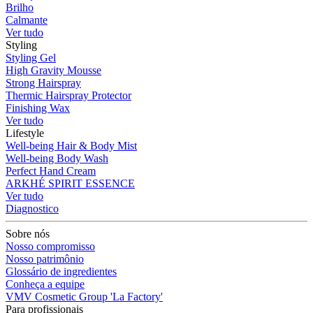
Brilho
Calmante
Ver tudo
Styling
Styling Gel
High Gravity Mousse
Strong Hairspray
Thermic Hairspray Protector
Finishing Wax
Ver tudo
Lifestyle
Well-being Hair & Body Mist
Well-being Body Wash
Perfect Hand Cream
ARKHÉ SPIRIT ESSENCE
Ver tudo
Diagnostico
Sobre nós
Nosso compromisso
Nosso patrimônio
Glossário de ingredientes
Conheça a equipe
VMV Cosmetic Group 'La Factory'
Para profissionais