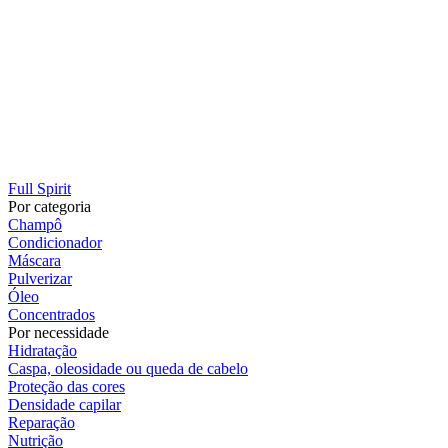
Full Spirit
Por categoria
Champô
Condicionador
Máscara
Pulverizar
Óleo
Concentrados
Por necessidade
Hidratação
Caspa, oleosidade ou queda de cabelo
Proteção das cores
Densidade capilar
Reparação
Nutrição