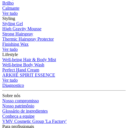
Brilho
Calmante
Ver tudo
Styling
Styling Gel
High Gravity Mousse
Strong Hairspray
Thermic Hairspray Protector
Finishing Wax
Ver tudo
Lifestyle
Well-being Hair & Body Mist
Well-being Body Wash
Perfect Hand Cream
ARKHÉ SPIRIT ESSENCE
Ver tudo
Diagnostico
Sobre nós
Nosso compromisso
Nosso patrimônio
Glossário de ingredientes
Conheça a equipe
VMV Cosmetic Group 'La Factory'
Para profissionais