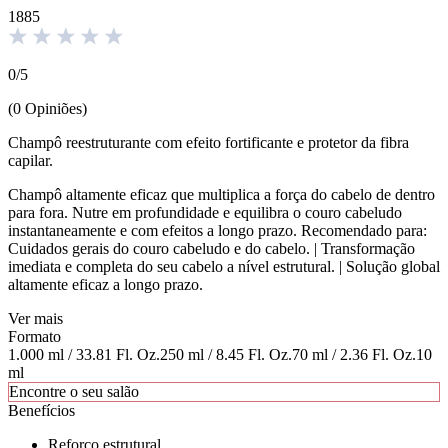
1885
0
/
5
(
0
Opiniões
)
Champô reestruturante com efeito fortificante e protetor da fibra
capilar.
Champô altamente eficaz que multiplica a força do cabelo de dentro
para fora. Nutre em profundidade e equilibra o couro cabeludo
instantaneamente e com efeitos a longo prazo. Recomendado para:
Cuidados gerais do couro cabeludo e do cabelo. | Transformação
imediata e completa do seu cabelo a nível estrutural. | Solução global
altamente eficaz a longo prazo.
Ver mais
Formato
1.000 ml / 33.81 Fl. Oz.
250 ml / 8.45 Fl. Oz.
70 ml / 2.36 Fl. Oz.
10
ml
Encontre o seu salão
Benefícios
Reforço estrutural.