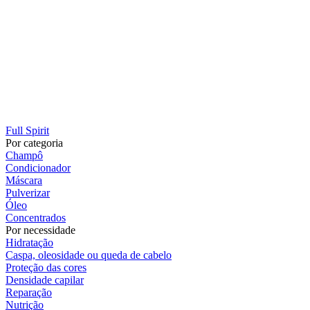
Full Spirit
Por categoria
Champô
Condicionador
Máscara
Pulverizar
Óleo
Concentrados
Por necessidade
Hidratação
Caspa, oleosidade ou queda de cabelo
Proteção das cores
Densidade capilar
Reparação
Nutrição