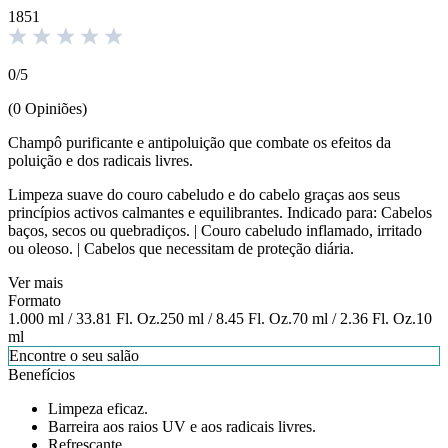
1851
0
/
5
(
0
Opiniões
)
Champô purificante e antipoluição que combate os efeitos da
poluição e dos radicais livres.
Limpeza suave do couro cabeludo e do cabelo graças aos seus
princípios activos calmantes e equilibrantes. Indicado para: Cabelos
baços, secos ou quebradiços. | Couro cabeludo inflamado, irritado
ou oleoso. | Cabelos que necessitam de proteção diária.
Ver mais
Formato
1.000 ml / 33.81 Fl. Oz.
250 ml / 8.45 Fl. Oz.
70 ml / 2.36 Fl. Oz.
10
ml
Encontre o seu salão
Benefícios
Limpeza eficaz.
Barreira aos raios UV e aos radicais livres.
Refrescante.