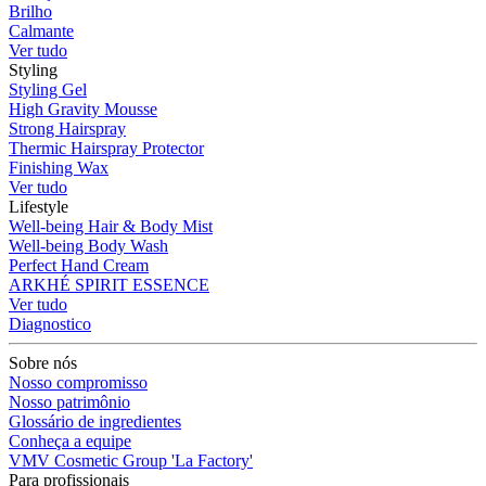
Brilho
Calmante
Ver tudo
Styling
Styling Gel
High Gravity Mousse
Strong Hairspray
Thermic Hairspray Protector
Finishing Wax
Ver tudo
Lifestyle
Well-being Hair & Body Mist
Well-being Body Wash
Perfect Hand Cream
ARKHÉ SPIRIT ESSENCE
Ver tudo
Diagnostico
Sobre nós
Nosso compromisso
Nosso patrimônio
Glossário de ingredientes
Conheça a equipe
VMV Cosmetic Group 'La Factory'
Para profissionais