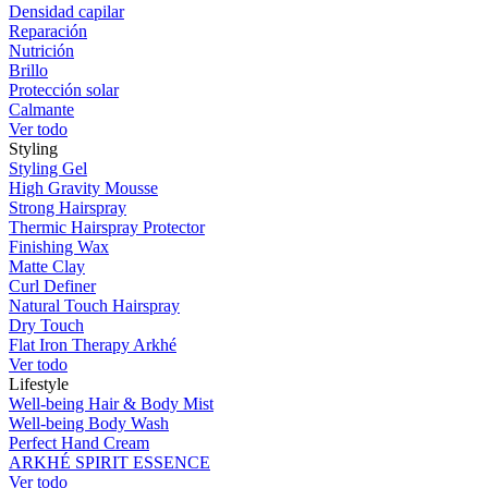
Densidad capilar
Reparación
Nutrición
Brillo
Protección solar
Calmante
Ver todo
Styling
Styling Gel
High Gravity Mousse
Strong Hairspray
Thermic Hairspray Protector
Finishing Wax
Matte Clay
Curl Definer
Natural Touch Hairspray
Dry Touch
Flat Iron Therapy Arkhé
Ver todo
Lifestyle
Well-being Hair & Body Mist
Well-being Body Wash
Perfect Hand Cream
ARKHÉ SPIRIT ESSENCE
Ver todo