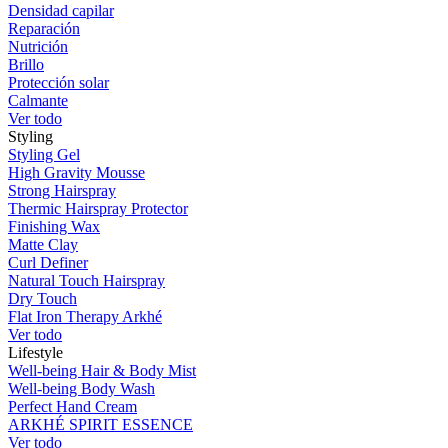
Densidad capilar
Reparación
Nutrición
Brillo
Protección solar
Calmante
Ver todo
Styling
Styling Gel
High Gravity Mousse
Strong Hairspray
Thermic Hairspray Protector
Finishing Wax
Matte Clay
Curl Definer
Natural Touch Hairspray
Dry Touch
Flat Iron Therapy Arkhé
Ver todo
Lifestyle
Well-being Hair & Body Mist
Well-being Body Wash
Perfect Hand Cream
ARKHÉ SPIRIT ESSENCE
Ver todo