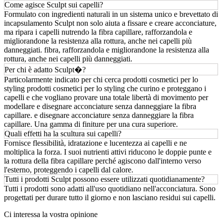
Come agisce Sculpt sui capelli?
Formulato con ingredienti naturali in un sistema unico e brevettato di
incapsulamento Sculpt non solo aiuta a fissare e creare acconciature,
ma ripara i capelli nutrendo la fibra capillare, rafforzandola e
migliorandone la resistenza alla rottura, anche nei capelli più
danneggiati. fibra, rafforzandola e migliorandone la resistenza alla
rottura, anche nei capelli più danneggiati.
Per chi è adatto Sculpt�?
Particolarmente indicato per chi cerca prodotti cosmetici per lo
styling prodotti cosmetici per lo styling che curino e proteggano i
capelli e che vogliano provare una totale libertà di movimento per
modellare e disegnare acconciature senza danneggiare la fibra
capillare. e disegnare acconciature senza danneggiare la fibra
capillare. Una gamma di finiture per una cura superiore.
Quali effetti ha la scultura sui capelli?
Fornisce flessibilità, idratazione e lucentezza ai capelli e ne
moltiplica la forza. I suoi nutrienti attivi riducono le doppie punte e
la rottura della fibra capillare perché agiscono dall'interno verso
l'esterno, proteggendo i capelli dal calore.
Tutti i prodotti Sculpt possono essere utilizzati quotidianamente?
Tutti i prodotti sono adatti all'uso quotidiano nell'acconciatura. Sono
progettati per durare tutto il giorno e non lasciano residui sui capelli.
Ci interessa la vostra opinione