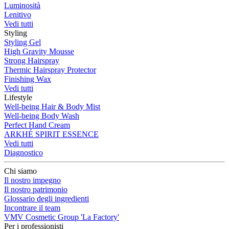
Luminosità
Lenitivo
Vedi tutti
Styling
Styling Gel
High Gravity Mousse
Strong Hairspray
Thermic Hairspray Protector
Finishing Wax
Vedi tutti
Lifestyle
Well-being Hair & Body Mist
Well-being Body Wash
Perfect Hand Cream
ARKHÉ SPIRIT ESSENCE
Vedi tutti
Diagnostico
Chi siamo
Il nostro impegno
Il nostro patrimonio
Glossario degli ingredienti
Incontrare il team
VMV Cosmetic Group 'La Factory'
Per i professionisti