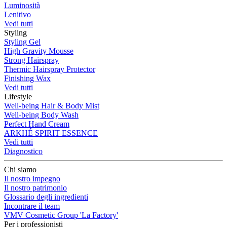
Luminosità
Lenitivo
Vedi tutti
Styling
Styling Gel
High Gravity Mousse
Strong Hairspray
Thermic Hairspray Protector
Finishing Wax
Vedi tutti
Lifestyle
Well-being Hair & Body Mist
Well-being Body Wash
Perfect Hand Cream
ARKHÉ SPIRIT ESSENCE
Vedi tutti
Diagnostico
Chi siamo
Il nostro impegno
Il nostro patrimonio
Glossario degli ingredienti
Incontrare il team
VMV Cosmetic Group 'La Factory'
Per i professionisti