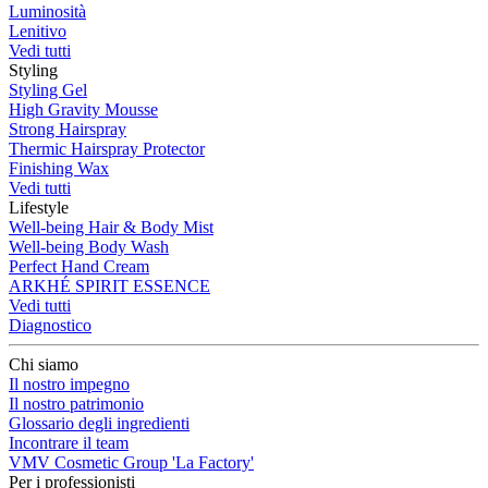
Luminosità
Lenitivo
Vedi tutti
Styling
Styling Gel
High Gravity Mousse
Strong Hairspray
Thermic Hairspray Protector
Finishing Wax
Vedi tutti
Lifestyle
Well-being Hair & Body Mist
Well-being Body Wash
Perfect Hand Cream
ARKHÉ SPIRIT ESSENCE
Vedi tutti
Diagnostico
Chi siamo
Il nostro impegno
Il nostro patrimonio
Glossario degli ingredienti
Incontrare il team
VMV Cosmetic Group 'La Factory'
Per i professionisti