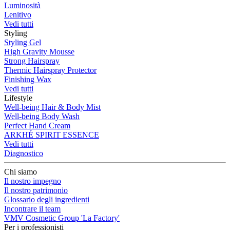
Luminosità
Lenitivo
Vedi tutti
Styling
Styling Gel
High Gravity Mousse
Strong Hairspray
Thermic Hairspray Protector
Finishing Wax
Vedi tutti
Lifestyle
Well-being Hair & Body Mist
Well-being Body Wash
Perfect Hand Cream
ARKHÉ SPIRIT ESSENCE
Vedi tutti
Diagnostico
Chi siamo
Il nostro impegno
Il nostro patrimonio
Glossario degli ingredienti
Incontrare il team
VMV Cosmetic Group 'La Factory'
Per i professionisti