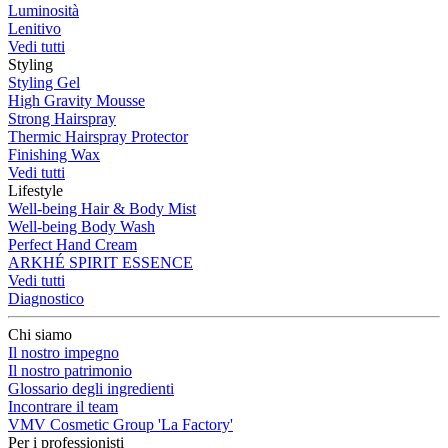
Luminosità
Lenitivo
Vedi tutti
Styling
Styling Gel
High Gravity Mousse
Strong Hairspray
Thermic Hairspray Protector
Finishing Wax
Vedi tutti
Lifestyle
Well-being Hair & Body Mist
Well-being Body Wash
Perfect Hand Cream
ARKHÉ SPIRIT ESSENCE
Vedi tutti
Diagnostico
Chi siamo
Il nostro impegno
Il nostro patrimonio
Glossario degli ingredienti
Incontrare il team
VMV Cosmetic Group 'La Factory'
Per i professionisti