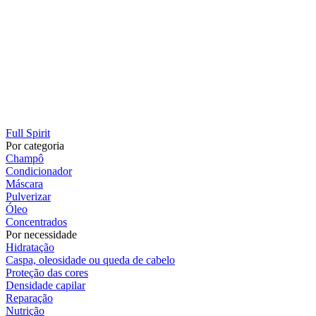
Full Spirit
Por categoria
Champô
Condicionador
Máscara
Pulverizar
Óleo
Concentrados
Por necessidade
Hidratação
Caspa, oleosidade ou queda de cabelo
Proteção das cores
Densidade capilar
Reparação
Nutrição