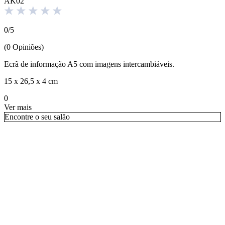
AK02
0
/
5
(
0
Opiniões
)
Ecrã de informação A5 com imagens intercambiáveis.
15 x 26,5 x 4 cm
0
Ver mais
Encontre o seu salão