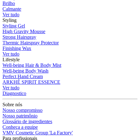
Brilho
Calmante
Ver tudo
Styling
Styling Gel
High Gravity Mousse
Strong Hairspray
Thermic Hairspray Protector
Finishing Wax
Ver tudo
Lifestyle
Well-being Hair & Body Mist
Well-being Body Wash
Perfect Hand Cream
ARKHÉ SPIRIT ESSENCE
Ver tudo
Diagnostico
Sobre nós
Nosso compromisso
Nosso patrimônio
Glossário de ingredientes
Conheça a equipe
VMV Cosmetic Group 'La Factory'
Para profissionais