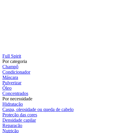
Full Spirit
Por categoria
Champô
Condicionador
Máscara
Pulverizar
Óleo
Concentrados
Por necessidade
Hidratação
Caspa, oleosidade ou queda de cabelo
Proteção das cores
Densidade capilar
Reparação
Nutrição