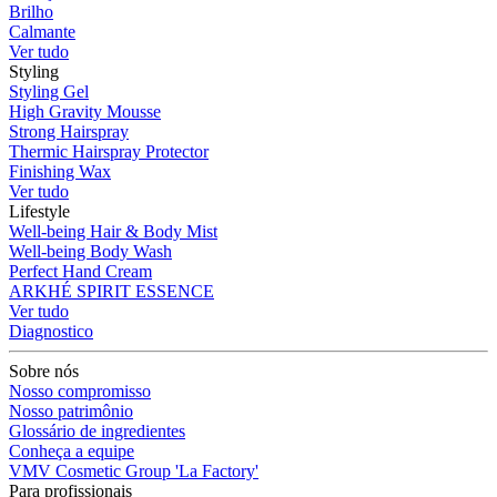
Brilho
Calmante
Ver tudo
Styling
Styling Gel
High Gravity Mousse
Strong Hairspray
Thermic Hairspray Protector
Finishing Wax
Ver tudo
Lifestyle
Well-being Hair & Body Mist
Well-being Body Wash
Perfect Hand Cream
ARKHÉ SPIRIT ESSENCE
Ver tudo
Diagnostico
Sobre nós
Nosso compromisso
Nosso patrimônio
Glossário de ingredientes
Conheça a equipe
VMV Cosmetic Group 'La Factory'
Para profissionais