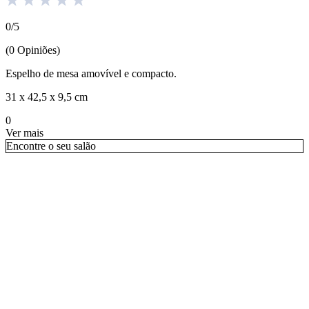
0
/
5
(
0
Opiniões
)
Espelho de mesa amovível e compacto.
31 x 42,5 x 9,5 cm
0
Ver mais
Encontre o seu salão