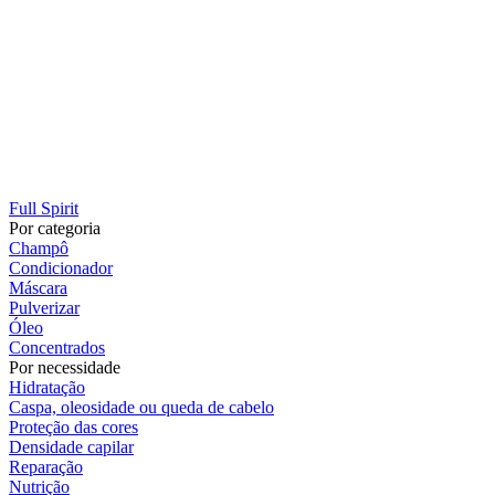
Full Spirit
Por categoria
Champô
Condicionador
Máscara
Pulverizar
Óleo
Concentrados
Por necessidade
Hidratação
Caspa, oleosidade ou queda de cabelo
Proteção das cores
Densidade capilar
Reparação
Nutrição