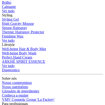
Brilho
Calmante
Ver tudo
Styling
Styling Gel
High Gravity Mousse
Strong Hairspray
Thermic Hairspray Protector
Finishing Wax
Ver tudo
Lifestyle
Well-being Hair & Body Mist
Well-being Body Wash
Perfect Hand Cream
ARKHÉ SPIRIT ESSENCE
Ver tudo
Diagnostico
Sobre nós
Nosso compromisso
Nosso patrimônio
Glossário de ingredientes
Conheça a equipe
VMV Cosmetic Group 'La Factory'
Para profissionais