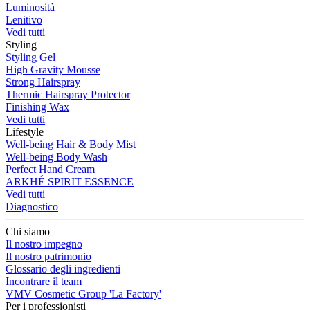
Luminosità
Lenitivo
Vedi tutti
Styling
Styling Gel
High Gravity Mousse
Strong Hairspray
Thermic Hairspray Protector
Finishing Wax
Vedi tutti
Lifestyle
Well-being Hair & Body Mist
Well-being Body Wash
Perfect Hand Cream
ARKHÉ SPIRIT ESSENCE
Vedi tutti
Diagnostico
Chi siamo
Il nostro impegno
Il nostro patrimonio
Glossario degli ingredienti
Incontrare il team
VMV Cosmetic Group 'La Factory'
Per i professionisti