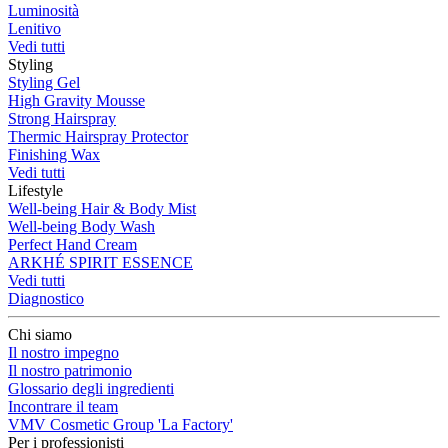
Luminosità
Lenitivo
Vedi tutti
Styling
Styling Gel
High Gravity Mousse
Strong Hairspray
Thermic Hairspray Protector
Finishing Wax
Vedi tutti
Lifestyle
Well-being Hair & Body Mist
Well-being Body Wash
Perfect Hand Cream
ARKHÉ SPIRIT ESSENCE
Vedi tutti
Diagnostico
Chi siamo
Il nostro impegno
Il nostro patrimonio
Glossario degli ingredienti
Incontrare il team
VMV Cosmetic Group 'La Factory'
Per i professionisti