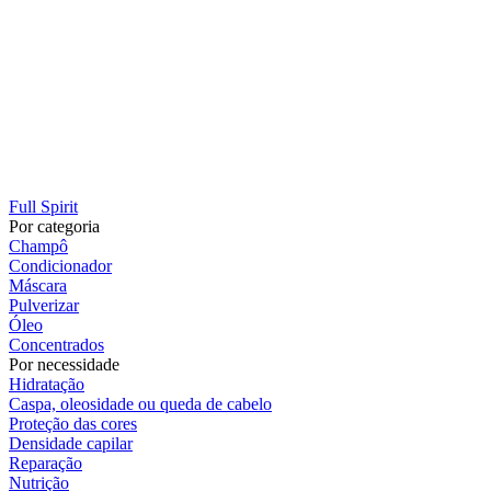
Full Spirit
Por categoria
Champô
Condicionador
Máscara
Pulverizar
Óleo
Concentrados
Por necessidade
Hidratação
Caspa, oleosidade ou queda de cabelo
Proteção das cores
Densidade capilar
Reparação
Nutrição