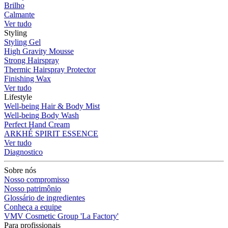
Brilho
Calmante
Ver tudo
Styling
Styling Gel
High Gravity Mousse
Strong Hairspray
Thermic Hairspray Protector
Finishing Wax
Ver tudo
Lifestyle
Well-being Hair & Body Mist
Well-being Body Wash
Perfect Hand Cream
ARKHÉ SPIRIT ESSENCE
Ver tudo
Diagnostico
Sobre nós
Nosso compromisso
Nosso patrimônio
Glossário de ingredientes
Conheça a equipe
VMV Cosmetic Group 'La Factory'
Para profissionais