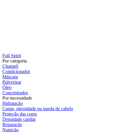
Full Spirit
Por categoria
Champô
Condicionador
Máscara
Pulverizar
Óleo
Concentrados
Por necessidade
Hidratação
Caspa, oleosidade ou queda de cabelo
Proteção das cores
Densidade capilar
Reparação
Nutrição