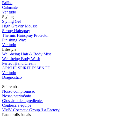
Brilho
Calmante
Ver tudo
Styling
Styling Gel
High Gravity Mousse
Strong Hairspray
Thermic Hairspray Protector
Finishing Wax
Ver tudo
Lifestyle
Well-being Hair & Body Mist
Well-being Body Wash
Perfect Hand Cream
ARKHÉ SPIRIT ESSENCE
Ver tudo
Diagnostico
Sobre nós
Nosso compromisso
Nosso patrimônio
Glossário de ingredientes
Conheça a equipe
VMV Cosmetic Group 'La Factory'
Para profissionais