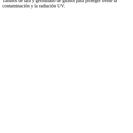
Taninos de tara y germinado de girasol para proteger frente la
contaminación y la radiación UV.