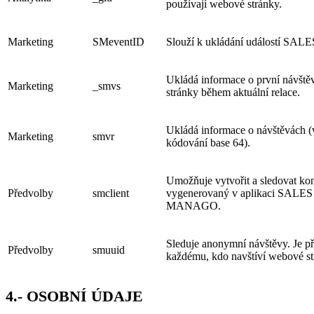
používají webové stránky.
Marketing
SMeventID
Slouží k ukládání událostí SAL
Ukládá informace o první návšt
Marketing
_smvs
stránky během aktuální relace.
Ukládá informace o návštěvách (
Marketing
smvr
kódování base 64).
Umožňuje vytvořit a sledovat kon
Předvolby
smclient
vygenerovaný v aplikaci SALES
MANAGO.
Sleduje anonymní návštěvy. Je př
Předvolby
smuuid
každému, kdo navštíví webové st
4.- OSOBNÍ ÚDAJE