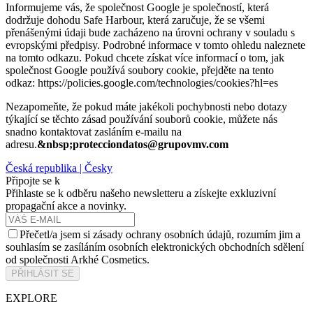
Informujeme vás, že společnost Google je společností, která
dodržuje dohodu Safe Harbour, která zaručuje, že se všemi
přenášenými údaji bude zacházeno na úrovni ochrany v souladu s
evropskými předpisy. Podrobné informace v tomto ohledu naleznete
na tomto odkazu. Pokud chcete získat více informací o tom, jak
společnost Google používá soubory cookie, přejděte na tento
odkaz:
https://policies.google.com/technologies/cookies?hl=es
Nezapomeňte, že pokud máte jakékoli pochybnosti nebo dotazy
týkající se těchto zásad používání souborů cookie, můžete nás
snadno kontaktovat zasláním e-mailu na
adresu.
&nbsp;
protecciondatos@grupovmv.com
Česká republika | Česky
Připojte se k
Přihlaste se k odběru našeho newsletteru a získejte exkluzivní
propagační akce a novinky.
Přečetl/a jsem si zásady ochrany osobních údajů, rozumím jim a
souhlasím se zasíláním osobních elektronických obchodních sdělení
od společnosti Arkhé Cosmetics.
PŘIHLÁSIT SE
EXPLORE