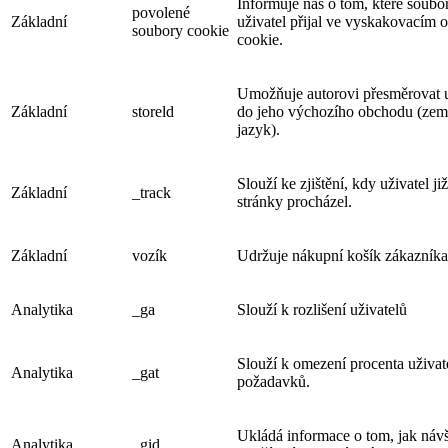
Informuje nás o tom, které soubo
povolené
Základní
uživatel přijal ve vyskakovacím 
soubory cookie
cookie.
Umožňuje autorovi přesměrovat u
Základní
storeld
do jeho výchozího obchodu (zem
jazyk).
Slouží ke zjištění, kdy uživatel j
Základní
_track
stránky procházel.
Základní
vozík
Udržuje nákupní košík zákazníka
Analytika
_ga
Slouží k rozlišení uživatelů
Slouží k omezení procenta uživat
Analytika
_gat
požadavků.
Ukládá informace o tom, jak návš
Analytika
_gid