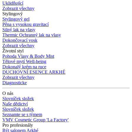
Uklidňující
Zobrazit všechny
Stylingový
Stylingový gel
Pěna s vysokou gravitací
Silný lak na vlasy
Thermic Ochranný lak na vlasy
Dokončovací vosk
Zobrazit všechny
Životní styl
Pohoda Vlasy & Body Mist
Tělové mytí Well-being
Dokonalý krém na ruce
DUCHOVNÍ ESENCE ARKHÉ
Zobrazit všechny
Diagnosticke
O nás
Slovníček složek
Naše dědictví
Slovníček složek
Seznamte se s týmem
VMV Cosmetic Group 'La Factory'
Pro profesionály
Být salonem Arkhé