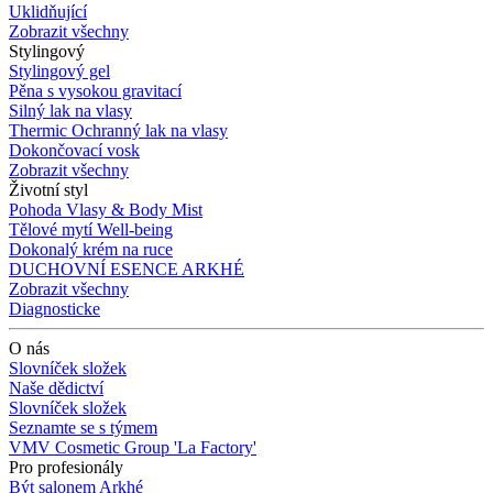
Uklidňující
Zobrazit všechny
Stylingový
Stylingový gel
Pěna s vysokou gravitací
Silný lak na vlasy
Thermic Ochranný lak na vlasy
Dokončovací vosk
Zobrazit všechny
Životní styl
Pohoda Vlasy & Body Mist
Tělové mytí Well-being
Dokonalý krém na ruce
DUCHOVNÍ ESENCE ARKHÉ
Zobrazit všechny
Diagnosticke
O nás
Slovníček složek
Naše dědictví
Slovníček složek
Seznamte se s týmem
VMV Cosmetic Group 'La Factory'
Pro profesionály
Být salonem Arkhé