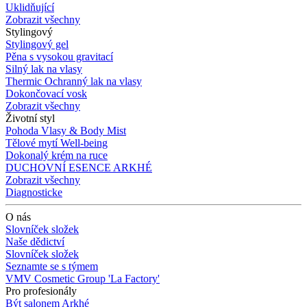
Uklidňující
Zobrazit všechny
Stylingový
Stylingový gel
Pěna s vysokou gravitací
Silný lak na vlasy
Thermic Ochranný lak na vlasy
Dokončovací vosk
Zobrazit všechny
Životní styl
Pohoda Vlasy & Body Mist
Tělové mytí Well-being
Dokonalý krém na ruce
DUCHOVNÍ ESENCE ARKHÉ
Zobrazit všechny
Diagnosticke
O nás
Slovníček složek
Naše dědictví
Slovníček složek
Seznamte se s týmem
VMV Cosmetic Group 'La Factory'
Pro profesionály
Být salonem Arkhé