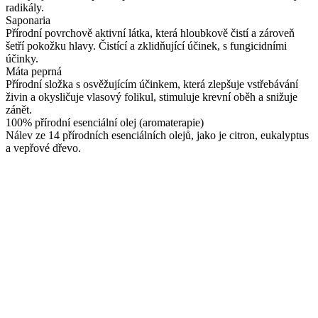
radikály.
Saponaria
Přírodní povrchově aktivní látka, která hloubkově čistí a zároveň
šetří pokožku hlavy. Čistící a zklidňující účinek, s fungicidními
účinky.
Máta peprná
Přírodní složka s osvěžujícím účinkem, která zlepšuje vstřebávání
živin a okysličuje vlasový folikul, stimuluje krevní oběh a snižuje
zánět.
100% přírodní esenciální olej (aromaterapie)
Nálev ze 14 přírodních esenciálních olejů, jako je citron, eukalyptus
a vepřové dřevo.