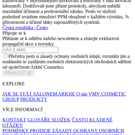
kalibrovány v nejvhodnějším dávkování a testovány v naší inovační
laboratoři. Dodržovali jsme přísné protokoly, abychom nabídli
maximální účinnost a profesionální záruku. Proto ve složení
podrobně uvádíme množství PPM obsažené v každém výrobku, %
přirozenosti a účinné látky zapouzdřených systémů.
Česká republika | Česky
Připojte se k
Přihlaste se k odběru našeho newsletteru a získejte exkluzivní
propagační akce a novinky.
Přečetl/a jsem si zásady ochrany osobních údajů, rozumím jim a
souhlasím se zasíláním osobních elektronických obchodních sdělení
od společnosti Arkhé Cosmetics.
PŘIHLÁSIT SE
EXPLORE
JAK SE STÁT SALONEM ARKHE
O nás
VMV COSMETIC
GROUP
PRODUKTY
VÍCE INFORMACÍ
KONTAKT
GLOSÁŘE SLOŽEK
ČASTO KLADENÉ
OTÁZKY
PODMÍNKY PRODEJE
ZÁSADY OCHRANY OSOBNÍCH