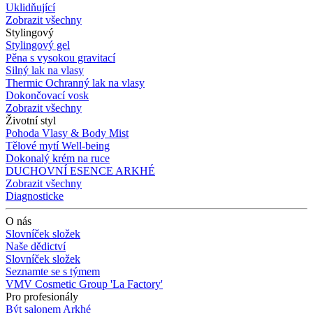
Uklidňující
Zobrazit všechny
Stylingový
Stylingový gel
Pěna s vysokou gravitací
Silný lak na vlasy
Thermic Ochranný lak na vlasy
Dokončovací vosk
Zobrazit všechny
Životní styl
Pohoda Vlasy & Body Mist
Tělové mytí Well-being
Dokonalý krém na ruce
DUCHOVNÍ ESENCE ARKHÉ
Zobrazit všechny
Diagnosticke
O nás
Slovníček složek
Naše dědictví
Slovníček složek
Seznamte se s týmem
VMV Cosmetic Group 'La Factory'
Pro profesionály
Být salonem Arkhé