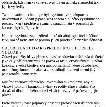
oblastech, kde mají vykonávat svůj hlavní účinek, a znásobit tak
jejich výsledky.
Tato inovativní technologie byla vyvinuta ve spolupráci s
univerzitou v Oviedu (Španělsko) během dlouhého výzkumného
procesu, který představuje změnu paradigmatu v současných
kosmetických přípravcích.
Na míru vyvinuté zapouzdření, které obsahuje specifické účinné
látky každé řady, aby se posílilo jejich působení a zlepšila účinnost.
CHLORELLA VULGARIS PREBIOTICO CHLORELLA
VULGARIS
Zdraví pokožky hlavy přímo souvisí se zdravím našich vlasů. Stejně
jako celý náš organismus je i pokožka hlavy ekosystémem, v němž
koexistuje velká biodiverzita mikroorganismů, které působí jako
modulátory imunitní reakce a znesnadňují obsazení území jinými
patogenními bakteriemi.
Musíme zachovat přirozenou rovnováhu mikrobiomu, aby byl
vlasový folikul v harmonii a vlasy se rodily silné a vitální. Pro
dosažení dlouhodobého zdraví vlasů je nezbytné pečovat o jejich
původ.
Proto všechny naše přípravky obsahují prebiotickou účinnou látku