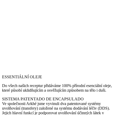
ESSENTIÁLNÍ OLEJE
Do všech našich receptur přidáváme 100% přírodní esenciální oleje,
které působí uklidňujícím a osvěžujícím způsobem na tělo i duši.
SISTEMA PATENTADO DE ENCAPSULADO
Ve společnosti Arkhé jsme vyvinuli dva patentované systémy
uvolňování (transfery) založené na systému dodávání léčiv (DDS).
Jejich hlavní funkcí je podporovat uvolňování účinných látek v