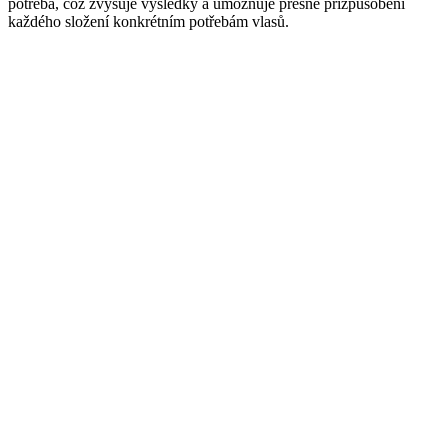
potřeba, což zvyšuje výsledky a umožňuje přesné přizpůsobení
každého složení konkrétním potřebám vlasů.