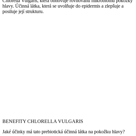
Chlorella Vulgaris, která obnovuje rovnováhu mikrobiomu pokožky
hlavy. Účinná látka, která se uvolňuje do epidermis a zlepšuje a
posiluje její strukturu.
BENEFITY
CHLORELLA VULGARIS
Jaké účinky má tato prebiotická účinná látka na pokožku hlavy?